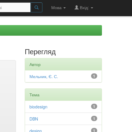
Мова
Вхід:
Перегляд
Автор
Мельник, Є. С.
1
Тема
biodesign
1
DBN
1
design
1