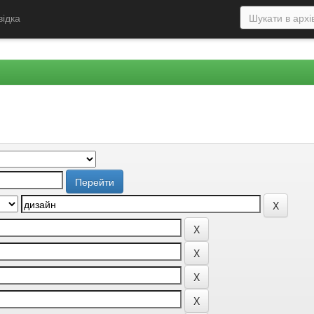
відка