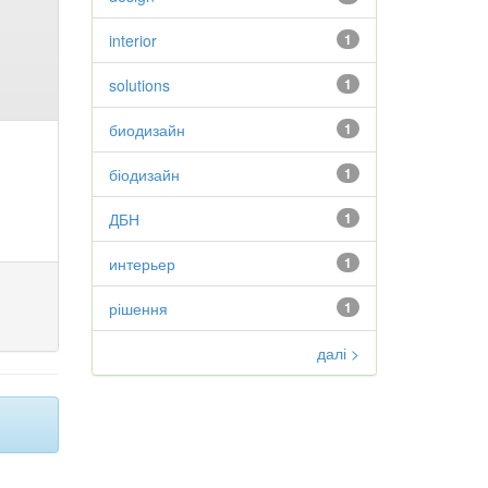
interior
1
solutions
1
биодизайн
1
біодизайн
1
ДБН
1
интерьер
1
рішення
1
далі >