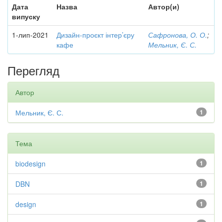
Дата
Назва
Автор(и)
випуску
1-лип-2021
Дизайн-проєкт інтер’єру
Сафронова, О. О.
;
кафе
Мельник, Є. С.
Перегляд
Автор
Мельник, Є. С.
1
Тема
biodesign
1
DBN
1
design
1