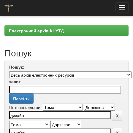
Skip
navigation
Електронний архів КНУТД
Пошук
Пошук:
запит
Поточні фільтри: