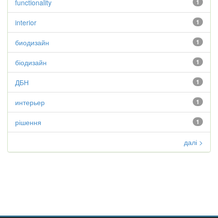
functionality
1
interior
1
биодизайн
1
біодизайн
1
ДБН
1
интерьер
1
рішення
1
далі >