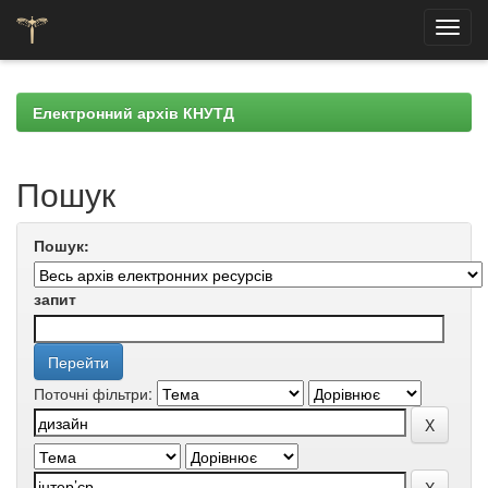
Skip
navigation
Електронний архів КНУТД
Пошук
Пошук:
запит
Поточні фільтри: