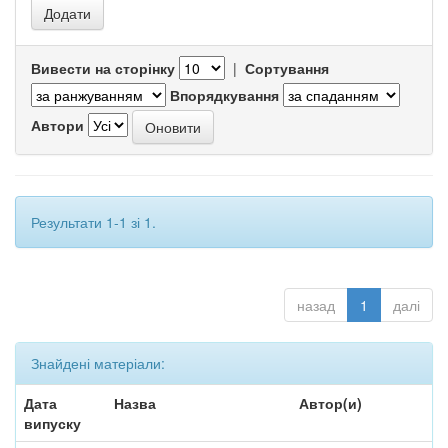
Вивести на сторінку
|
Сортування
Впорядкування
Автори
Результати 1-1 зі 1.
назад
1
далі
Знайдені матеріали:
Дата
Назва
Автор(и)
випуску