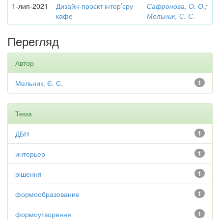
1-лип-2021
Дизайн-проєкт інтер’єру
Сафронова, О. О.
;
кафе
Мельник, Є. С.
Перегляд
Автор
Мельник, Є. С.
1
Тема
ДБН
1
интерьер
1
рішення
1
формообразование
1
формоутворення
1