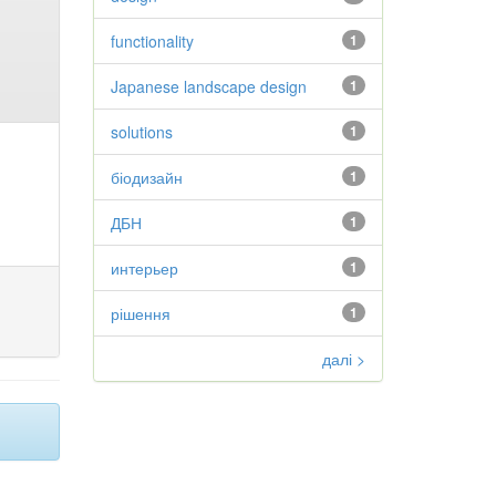
functionality
1
Japanese landscape design
1
solutions
1
біодизайн
1
ДБН
1
интерьер
1
рішення
1
далі >