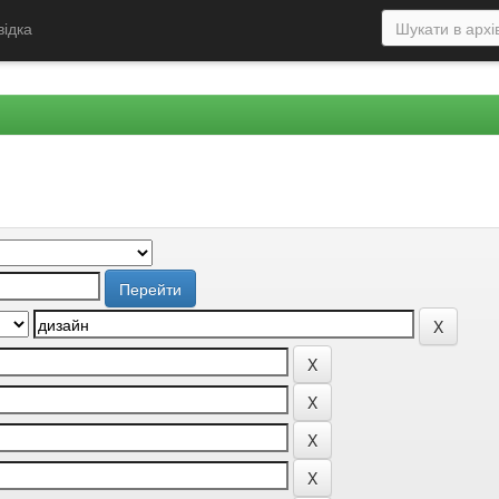
відка