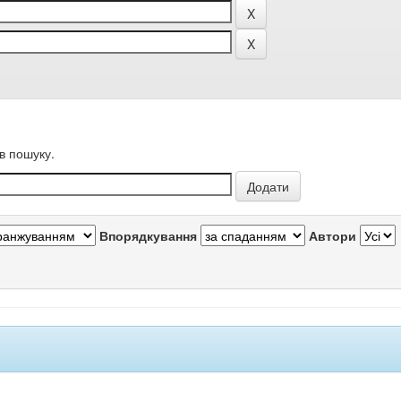
в пошуку.
Впорядкування
Автори