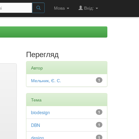
Мова
Вхід:
Перегляд
Автор
Мельник, Є. С.
1
Тема
biodesign
1
DBN
1
design
1