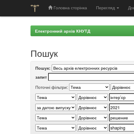
Головна сторінка
Перегляд
До
Skip
navigation
Електронний архів КНУТД
Пошук
Пошук:
запит
Поточні фільтри: