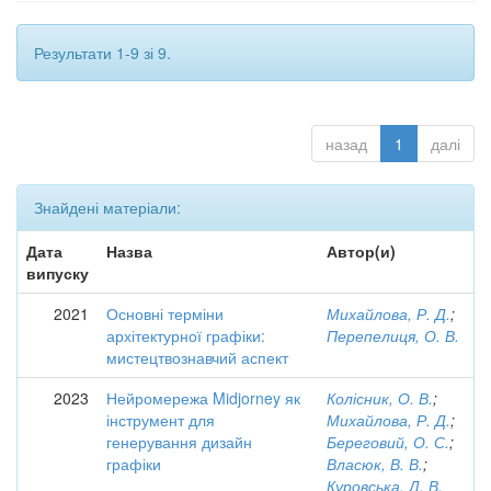
Результати 1-9 зі 9.
назад
1
далі
Знайдені матеріали:
Дата
Назва
Автор(и)
випуску
2021
Основні терміни
Михайлова, Р. Д.
;
архітектурної графіки:
Перепелиця, О. В.
мистецтвознавчий аспект
2023
Нейромережа Midjorney як
Колісник, О. В.
;
інструмент для
Михайлова, Р. Д.
;
генерування дизайн
Береговий, О. С.
;
графіки
Власюк, В. В.
;
Куровська, Д. В.