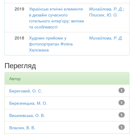
2019
Українські етнічні елементи
Михайлова, Р. Д.
;
в дизайні сучасного
Плисюк, Ю. О.
готельного інтер'єру: витоки
та особливості
2018
Художні прийоми у
Михайлова, Р. Д.
фотопортретах Філіпа
Халсмана
Перегляд
Автор
Береговий, О. С.
1
Березницька, М. О.
1
Вишневська, О. В.
1
Власюк, В. В.
1