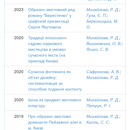
2023
Образно-змістовний ряд
Михайлова, Р. Д.
;
роману "Берестечко" у
Гула, Є. П.
;
графічній презентації
Березницька, М.
Сергія Якутовича
О.
2020
Традиції японського
Михайлова, Р. Д.
;
садово-паркового
Вишневська, О. В.
;
мистецтва в умовах
Ясько, С. В.
сучасного міста (на
прикладі Києва)
2020
Сучасна фотокнига як
Сафронова, А. В.
;
об’єкт дизайну:
Михайлова, Р. Д.
систематизація за
способом подання контенту
2020
Ікона як предмет житлового
Михайлова, Р. Д.
;
інтер’єру
Петрук, Р. І.
2019
Про образно-змістовні
Михайлова, Р. Д.
;
домінанти Пейзажної алеї в
Кисіль, С. С.
м. Києві