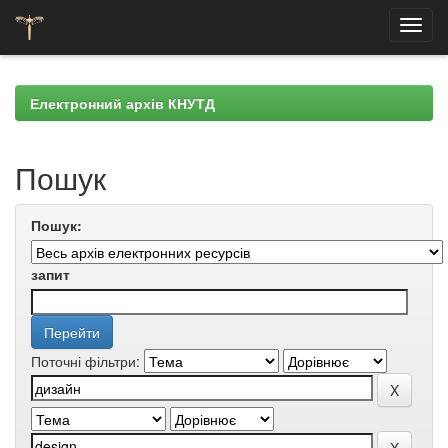
Skip
navigation
Електронний архів КНУТД
Пошук
Пошук:
запит
Поточні фільтри: