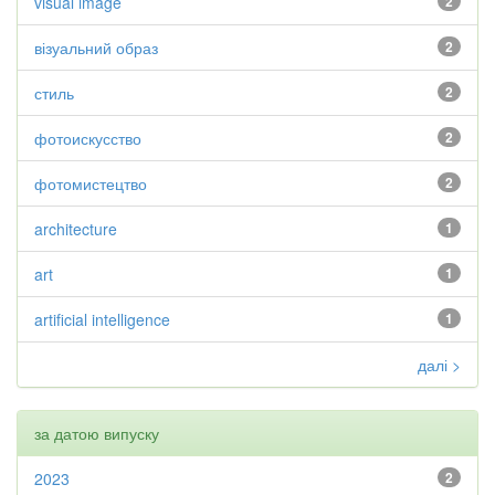
visual image
2
візуальний образ
2
стиль
2
фотоискусство
2
фотомистецтво
2
architecture
1
art
1
artificial intelligence
1
далі >
за датою випуску
2023
2