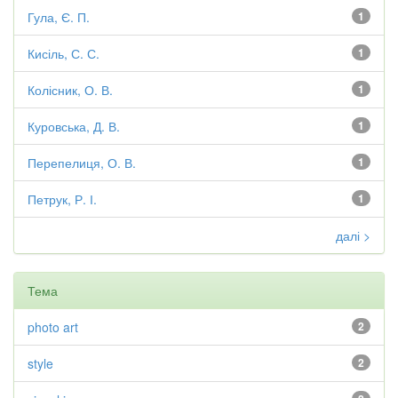
Гула, Є. П.
1
Кисіль, С. С.
1
Колісник, О. В.
1
Куровська, Д. В.
1
Перепелиця, О. В.
1
Петрук, Р. І.
1
далі >
Тема
photo art
2
style
2