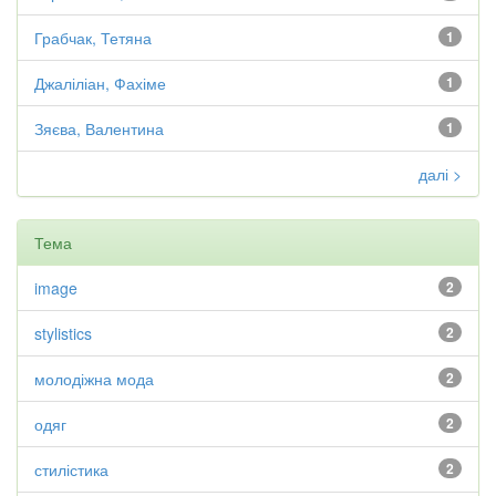
Грабчак, Тетяна
1
Джаліліан, Фахіме
1
Зяєва, Валентина
1
далі >
Тема
image
2
stylistics
2
молодіжна мода
2
одяг
2
стилістика
2