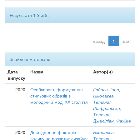
Результати 1-9 зі 9.
назад
1
далі
Знайдені матеріали:
Дата
Назва
Автор(и)
випуску
2020
Особливості формування
Гайова, Інна
;
стильових образів в
Ніколаєва,
молодіжній моді ХХ століття
Тетяна
;
Шафранська,
Тетяна
;
Джаліліан, Фахіме
2020
Дослідження факторів
Ніколаєва,
впливу на розвиток дизайну
Тетяна
;