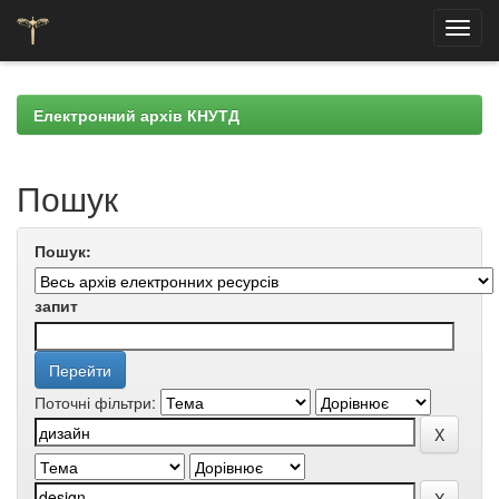
Skip
navigation
Електронний архів КНУТД
Пошук
Пошук:
запит
Поточні фільтри: