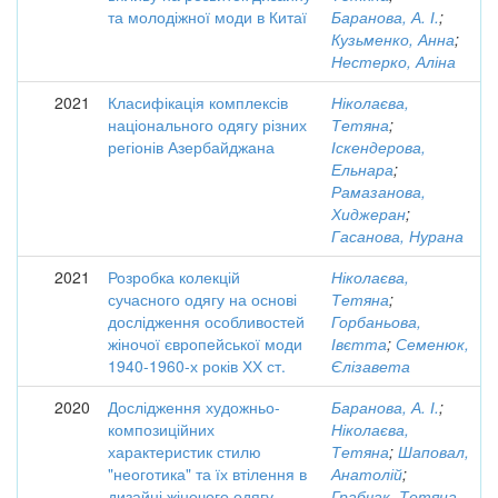
та молодіжної моди в Китаї
Баранова, А. І.
;
Кузьменко, Анна
;
Нестерко, Аліна
2021
Класифікація комплексів
Ніколаєва,
національного одягу різних
Тетяна
;
регіонів Азербайджана
Іскендерова,
Ельнара
;
Рамазанова,
Хиджеран
;
Гасанова, Нурана
2021
Розробка колекцій
Ніколаєва,
сучасного одягу на основі
Тетяна
;
дослідження особливостей
Горбаньова,
жіночої європейської моди
Івєтта
;
Семенюк,
1940-1960-х років ХХ ст.
Єлізавета
2020
Дослідження художньо-
Баранова, А. І.
;
композиційних
Ніколаєва,
характеристик стилю
Тетяна
;
Шаповал,
"неоготика" та їх втілення в
Анатолій
;
дизайні жіночого одягу
Грабчак, Тетяна