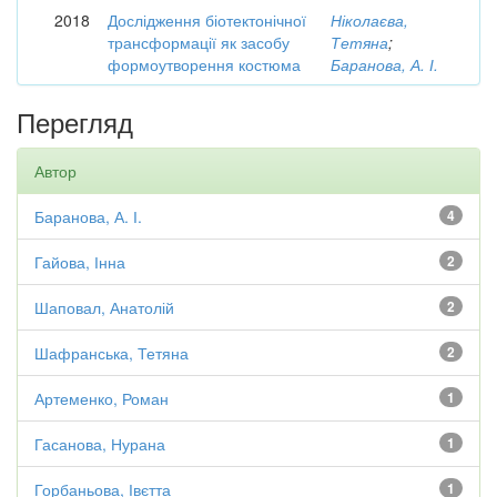
2018
Дослідження біотектонічної
Ніколаєва,
трансформації як засобу
Тетяна
;
формоутворення костюма
Баранова, А. І.
Перегляд
Автор
Баранова, А. І.
4
Гайова, Інна
2
Шаповал, Анатолій
2
Шафранська, Тетяна
2
Артеменко, Роман
1
Гасанова, Нурана
1
Горбаньова, Івєтта
1