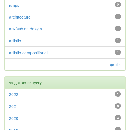
імідж
2
architecture
1
art-fashion design
1
artistic
1
artistic-compositional
1
далі >
за датою випуску
2022
1
2021
3
2020
4
1