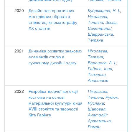
2020
Дизайн альтернативних
Кудрявцева, Н. І.
;
молодіжних образів в
Ніколаєва,
стилістиці кінематографу
Тетяна
;
Зяєва,
ХХ століття
Валентина
;
Шафранська,
Тетяна
2021
Динаміка розвитку знакових
Ніколаєва,
елементів стилю в
Тетяна
;
сучасному дизайні одягу
Баранова, А. І.
;
Гайова, Інна
;
Ткаченко,
Анастасія
2022
Розробка творчої колекції
Ніколаєва,
костюма на основі
Тетяна
;
Рудюк,
матеріальної культури кінця
Руслана
;
XVIII століття та творчості
Шаповал,
Кіта Гарінга
Анатолій
;
Артеменко,
Роман