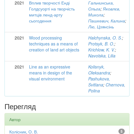
2021
Вплив творчості Енді
Гальчинська,
Голдсуорті на творчість
Ольга
;
Яковлєв,
митців ленд-арту
Микола
;
сьогодення
Пашкевич, Калина
;
Лю, Цзянсінь
2021
Wood processing
Halchynska, O. S.
;
techniques as a means of
Protsyk, B. O.
;
creation of land art objects
Krichlow, K. V.
;
Navolska, Lilia
2021
Line as an expressive
Kolisnyk,
means in design of the
Oleksandra
;
visual environment
Pashukova,
Svitlana
;
Chernova,
Polina
Перегляд
Автор
Колісник, О. В.
5