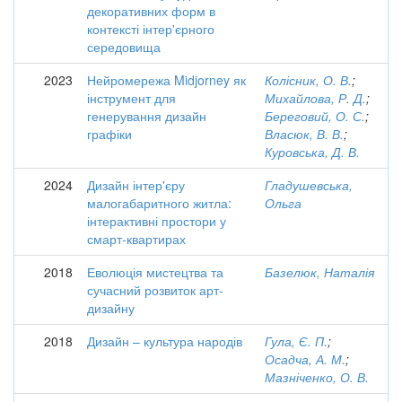
декоративних форм в
контексті інтер'єрного
середовища
2023
Нейромережа Midjorney як
Колісник, О. В.
;
інструмент для
Михайлова, Р. Д.
;
генерування дизайн
Береговий, О. С.
;
графіки
Власюк, В. В.
;
Куровська, Д. В.
2024
Дизайн інтер'єру
Гладушевська,
малогабаритного житла:
Ольга
інтерактивні простори у
смарт-квартирах
2018
Еволюція мистецтва та
Базелюк, Наталія
сучасний розвиток арт-
дизайну
2018
Дизайн – культура народів
Гула, Є. П.
;
Осадча, А. М.
;
Мазніченко, О. В.