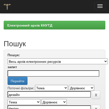
Skip
navigation
Електронний архів КНУТД
Пошук
Пошук:
запит
Поточні фільтри: