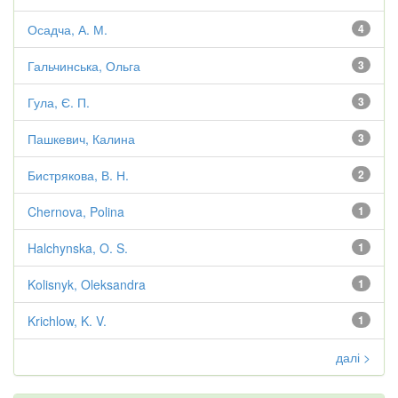
Осадча, А. М.
4
Гальчинська, Ольга
3
Гула, Є. П.
3
Пашкевич, Калина
3
Бистрякова, В. Н.
2
Chernova, Polina
1
Halchynska, O. S.
1
Kolisnyk, Oleksandra
1
Krichlow, K. V.
1
далі >