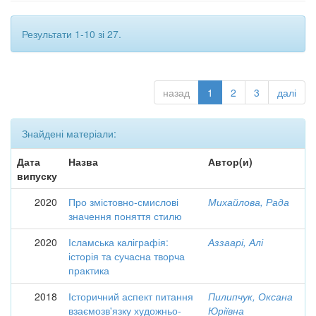
Результати 1-10 зі 27.
назад
1
2
3
далі
Знайдені матеріали:
Дата
Назва
Автор(и)
випуску
2020
Про змістовно-смислові
Михайлова, Рада
значення поняття стилю
2020
Ісламська каліграфія:
Аззаарі, Алі
історія та сучасна творча
практика
2018
Історичний аспект питання
Пилипчук, Оксана
взаємозв'язку художньо-
Юріївна