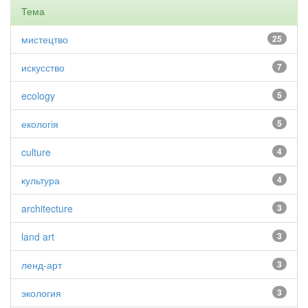
Тема
мистецтво
25
искусство
7
ecology
5
екологія
5
culture
4
культура
4
architecture
3
land art
3
ленд-арт
3
экология
3