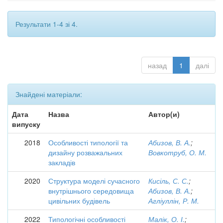
Результати 1-4 зі 4.
назад
1
далі
Знайдені матеріали:
Дата
Назва
Автор(и)
випуску
2018
Особливості типології та
Абизов, В. А.
;
дизайну розважальних
Вовкотруб, О. М.
закладів
2020
Структура моделі сучасного
Кисіль, С. С.
;
внутрішнього середовища
Абизов, В. А.
;
цивільних будівель
Агліуллін, Р. М.
2022
Типологічні особливості
Малік, О. І.
;