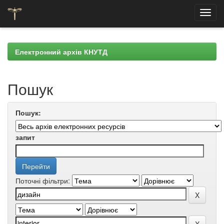
Skip
navigation
Електронний архів КНУТД
Пошук
Пошук:
запит
Поточні фільтри: