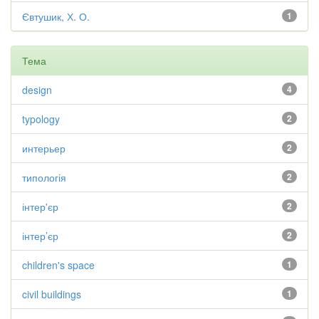
Євтушик, Х. О.
1
Тема
design
4
typology
2
интерьер
2
типологія
2
інтер'єр
2
інтер’єр
2
children's space
1
civil buildings
1