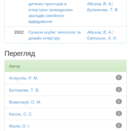
дитячих просторів в
Абизов, В. А.
;
інтер’єрах громадських
Булгакова, Т. В.
закладів сімейного
відвідування
2022
Сучасні клуби: типологія та
Абизов, В. А.
;
дизайн інтер’єру
Євтушик, Х. О.
Перегляд
Автор
Агліуллін, Р. М.
1
Булгакова, Т. В.
1
Вовкотруб, О. М.
1
Кисіль, С. С.
1
Малік, О. І.
1