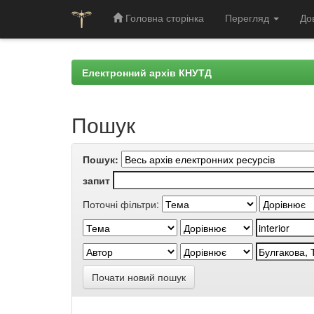
Головна сторінка
Перегляд
До
Skip
navigation
Електронний архів КНУТД
Пошук
Пошук:
запит
Поточні фільтри:
Почати новий пошук