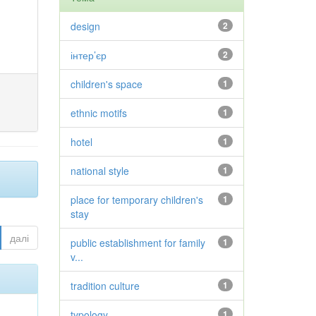
design
2
інтер’єр
2
children's space
1
ethnic motifs
1
hotel
1
national style
1
place for temporary children's
1
stay
далі
public establishment for family
1
v...
tradition culture
1
typology
1