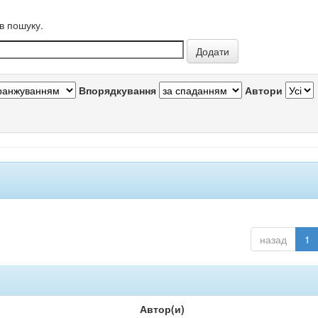
в пошуку.
Впорядкування
Автори
назад
1
Автор(и)