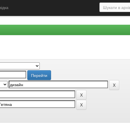
відка