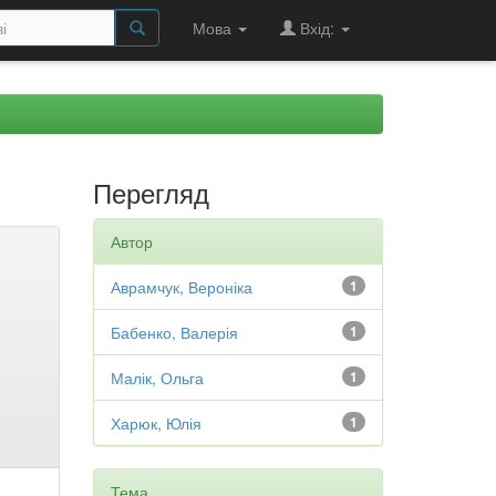
Мова
Вхід:
Перегляд
Автор
Аврамчук, Вероніка
1
Бабенко, Валерія
1
Малік, Ольга
1
Харюк, Юлія
1
Тема