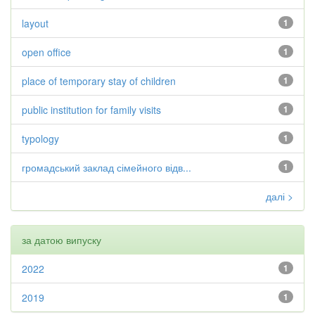
layout
1
open office
1
place of temporary stay of children
1
public institution for family visits
1
typology
1
громадський заклад сімейного відв...
1
далі >
за датою випуску
2022
1
2019
1