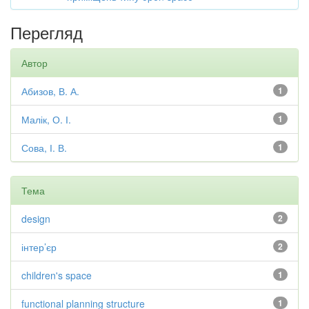
Перегляд
Автор
Абизов, В. А.
1
Малік, О. І.
1
Сова, І. В.
1
Тема
design
2
інтер’єр
2
children's space
1
functional planning structure
1