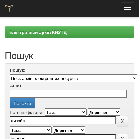
Skip
navigation
Електронний архів КНУТД
Пошук
Пошук:
запит
Поточні фільтри: