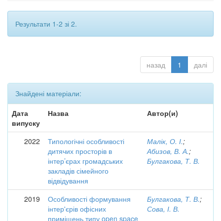
Результати 1-2 зі 2.
назад
1
далі
Знайдені матеріали:
Дата
Назва
Автор(и)
випуску
2022
Типологічні особливості
Малік, О. І.
;
дитячих просторів в
Абизов, В. А.
;
інтер’єрах громадських
Булгакова, Т. В.
закладів сімейного
відвідування
2019
Особливості формування
Булгакова, Т. В.
;
інтер'єрів офісних
Сова, І. В.
приміщень типу open space