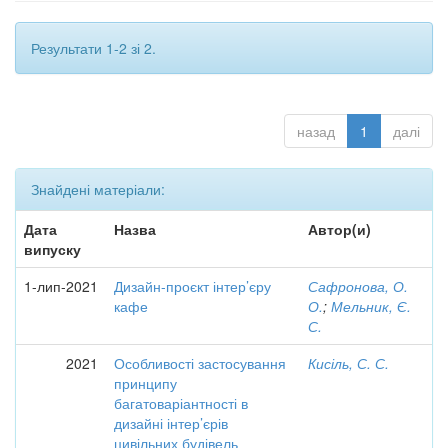
Результати 1-2 зі 2.
назад
1
далі
Знайдені матеріали:
Дата
Назва
Автор(и)
випуску
1-лип-2021
Дизайн-проєкт інтер’єру
Сафронова, О.
кафе
О.
;
Мельник, Є.
С.
2021
Особливості застосування
Кисіль, С. С.
принципу
багатоваріантності в
дизайні інтер’єрів
цивільних будівель