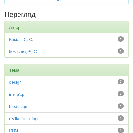
Перегляд
Автор
Кисіль, С. С.
1
Мельник, Є. С.
1
Тема
design
2
інтер’єр
2
biodesign
1
civilian buildings
1
DBN
1