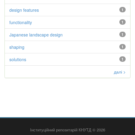
design features
1
functionality
1
Japanese landscape design
1
shaping
1
solutions
1
далі >
Інституційний репозитарій КНУТД © 2026