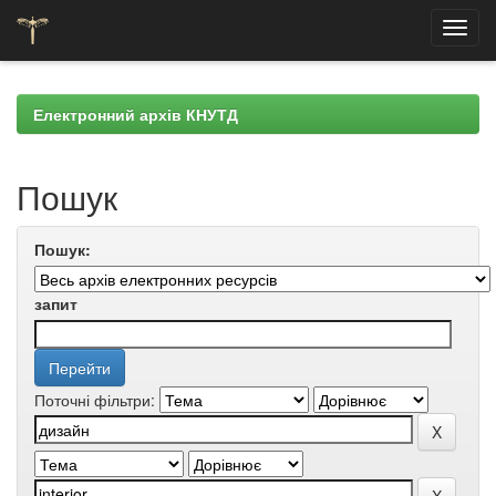
Skip
navigation
Електронний архів КНУТД
Пошук
Пошук:
запит
Поточні фільтри: