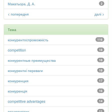
Макатьора, Д. А.
2
< попередня
далі >
Тема
конкурентоспроможність
116
competition
18
конкурентные преимущества
18
конкурентні переваги
18
конкуренция
17
конкуренція
16
competitive advantages
14
предприятие
11