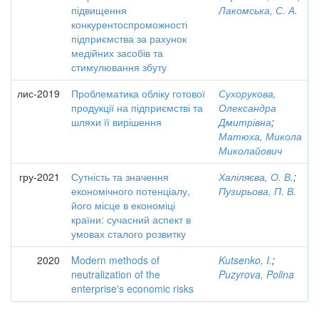
підвищення
Лакомська, С. А.
конкурентоспроможності
підприємства за рахунок
медійних засобів та
стимулювання збуту
лис-2019
Проблематика обліку готової
Сухорукова,
продукції на підприємстві та
Олександра
шляхи її вирішення
Дмитрівна
;
Матюха, Микола
Миколайович
гру-2021
Сутність та значення
Халіляєва, О. В.
;
економічного потенціалу,
Пузирьова, П. В.
його місце в економіці
країни: сучасний аспект в
умовах сталого розвитку
2020
Modern methods of
Kutsenko, I.
;
neutralization of the
Puzyrova, Polina
enterprise's economic risks