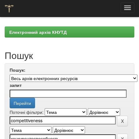
Skip
navigation
Електронний архів КНУТД
Пошук
Пошук:
запит
Поточні фільтри: