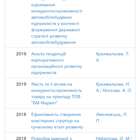
оцінювання
конкурентоспроможності
автомобілебудівних
підприємств у контексті
формування державної
стратегії розвитку
автомобілебудування
2019
Аналіз тенденцій
Крахмальова, Т.
корпоративного
А.
організаційного розвитку
підприємств
2019
Якість та її вплив на
Крахмальова, Н.
конкурентоспроможність
А.
;
Носкова, А. О.
товару на прикладі ТОВ
"БМ-Маркет"
2018
Ефективність створення
Хмелевська, Л.
кластерних структур на
П.
сучасному етапі розвитку
2019
Розробка кампанії з
Ніфатова, О. М.
;