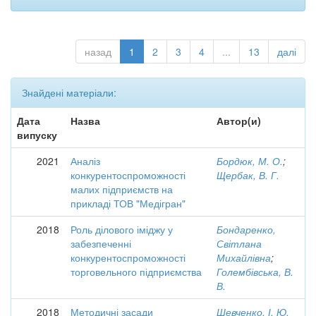
назад
1
2
3
4
...
13
далі
Знайдені матеріали:
Дата
Назва
Автор(и)
випуску
2021
Аналіз
Бордюк, М. О.
;
конкурентоспроможності
Щербак, В. Г.
малих підприємств на
прикладі ТОВ "Медігран"
2018
Роль ділового іміджу у
Бондаренко,
забезпеченні
Світлана
конкурентоспроможності
Михайлівна
;
торговельного підприємства
Голембівська, В.
В.
2018
Методичні засади
Шевченко, І. Ю.