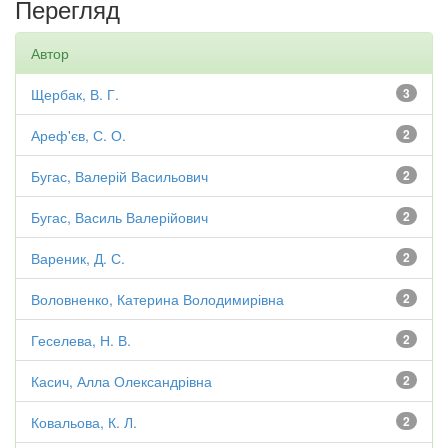
Перегляд
Автор
Щербак, В. Г.
3
Ареф'єв, С. О.
2
Бугас, Валерій Васильович
2
Бугас, Василь Валерійович
2
Вареник, Д. С.
2
Воловненко, Катерина Володимирівна
2
Геселева, Н. В.
2
Касич, Алла Олександрівна
2
Ковальова, К. Л.
2