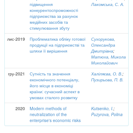
підвищення
Лакомська, С. А.
конкурентоспроможності
підприємства за рахунок
медійних засобів та
стимулювання збуту
лис-2019
Проблематика обліку готової
Сухорукова,
продукції на підприємстві та
Олександра
шляхи її вирішення
Дмитрівна
;
Матюха, Микола
Миколайович
гру-2021
Сутність та значення
Халіляєва, О. В.
;
економічного потенціалу,
Пузирьова, П. В.
його місце в економіці
країни: сучасний аспект в
умовах сталого розвитку
2020
Modern methods of
Kutsenko, I.
;
neutralization of the
Puzyrova, Polina
enterprise's economic risks