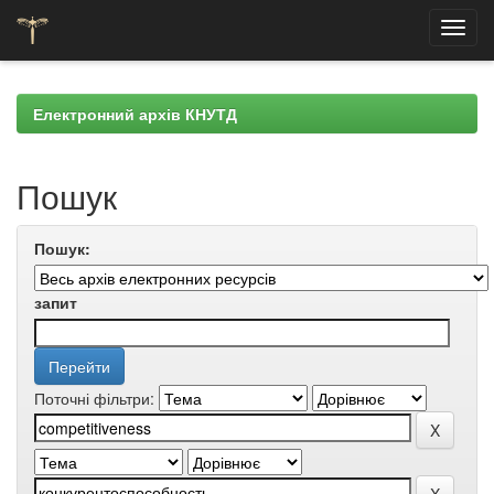
Skip
navigation
Електронний архів КНУТД
Пошук
Пошук:
запит
Поточні фільтри: