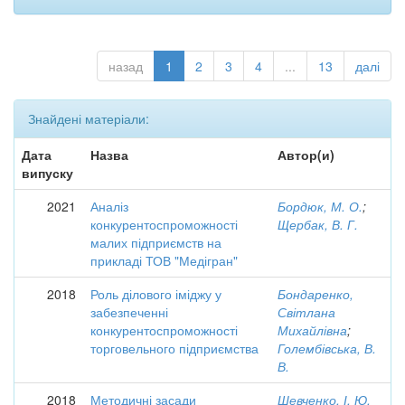
назад
1
2
3
4
...
13
далі
Знайдені матеріали:
Дата
Назва
Автор(и)
випуску
2021
Аналіз
Бордюк, М. О.
;
конкурентоспроможності
Щербак, В. Г.
малих підприємств на
прикладі ТОВ "Медігран"
2018
Роль ділового іміджу у
Бондаренко,
забезпеченні
Світлана
конкурентоспроможності
Михайлівна
;
торговельного підприємства
Голембівська, В.
В.
2018
Методичні засади
Шевченко, І. Ю.