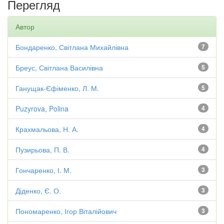
Перегляд
Автор
Бондаренко, Світлана Михайлівна
7
Бреус, Світлана Василівна
5
Ганущак-Єфіменко, Л. М.
5
Puzyrova, Polina
4
Крахмальова, Н. А.
4
Пузирьова, П. В.
4
Гончаренко, І. М.
3
Діденко, Є. О.
3
Пономаренко, Ігор Віталійович
3