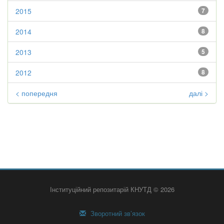
2015
7
2014
8
2013
5
2012
8
< попередня
далі >
Інституційний репозитарій КНУТД © 2026
Зворотний зв’язок