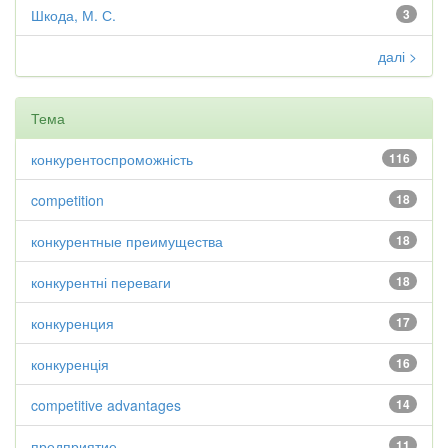
Шкода, М. С.
3
далі >
Тема
конкурентоспроможність
116
competition
18
конкурентные преимущества
18
конкурентні переваги
18
конкуренция
17
конкуренція
16
competitive advantages
14
предприятие
11