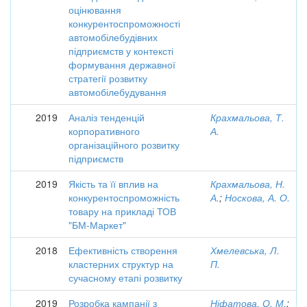
оцінювання
конкурентоспроможності
автомобілебудівних
підприємств у контексті
формування державної
стратегії розвитку
автомобілебудування
2019
Аналіз тенденцій
Крахмальова, Т.
корпоративного
А.
організаційного розвитку
підприємств
2019
Якість та її вплив на
Крахмальова, Н.
конкурентоспроможність
А.
;
Носкова, А. О.
товару на прикладі ТОВ
"БМ-Маркет"
2018
Ефективність створення
Хмелевська, Л.
кластерних структур на
П.
сучасному етапі розвитку
2019
Розробка кампанії з
Ніфатова, О. М.
;