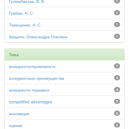
Голембівська, В. В.
1
Грибан, Н. С.
1
Терещенко, А. С.
1
Шацило, Олександра Олегівна
1
Тема
конкурентоспроможність
7
конкурентные преимущества
4
конкурентні переваги
4
competitive advantages
3
инновации
2
оценка
2