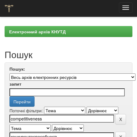
Skip
navigation
Електронний архів КНУТД
Пошук
Пошук:
запит
Поточні фільтри: