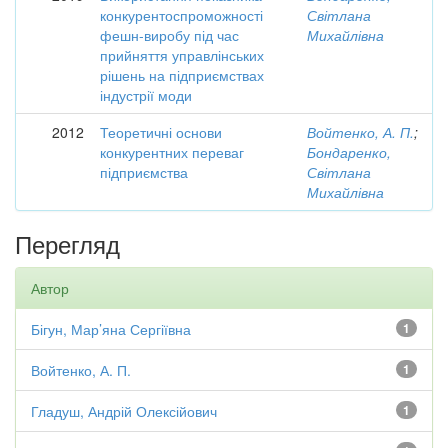
конкурентоспроможності
Світлана
фешн-виробу під час
Михайлівна
прийняття управлінських
рішень на підприємствах
індустрії моди
2012
Теоретичні основи
Войтенко, А. П.
;
конкурентних переваг
Бондаренко,
підприємства
Світлана
Михайлівна
Перегляд
Автор
Бігун, Мар’яна Сергіївна
1
Войтенко, А. П.
1
Гладуш, Андрій Олексійович
1