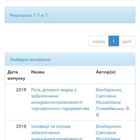
Результати 1-7 зі 7.
назад
1
далі
Знайдені матеріали:
Дата
Назва
Автор(и)
випуску
2018
Роль ділового іміджу у
Бондаренко,
забезпеченні
Світлана
конкурентоспроможності
Михайлівна
;
торговельного підприємства
Голембівська, В.
В.
2018
Інновації як основа
Бондаренко,
забезпечення
Світлана
конкурентоспроможності
Михайлівна
;