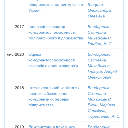
підприємства на ринку чаю в
Шацило,
Україні
Олександра
Олегівна
2017
Інновації як фактор
Бондаренко,
конкурентоспроможності
Світлана
поліграфічного підприємства
Михайлівна
;
Грибан, Н. С.
лис-2020
Оцінка
Бондаренко,
конкурентоспроможності
Світлана
закладів охорони здоров’я
Михайлівна
;
Гладуш, Андрій
Олексійович
2018
Інтелектуальний капітал як
Бондаренко,
чинник забезпечення
Світлана
конкурентних переваг
Михайлівна
;
підприємства
Бігун, Мар’яна
Сергіївна
;
Терещенко, А. С.
2019
Використання показника
Бондаренко,