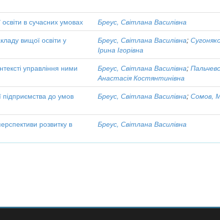
 освіти в сучасних умовах
Бреус, Світлана Василівна
ладу вищої освіти у
Бреус, Світлана Василівна
;
Сугоняко
Ірина Ігорівна
нтексті управління ними
Бреус, Світлана Василівна
;
Пальчевс
Анастасія Костянтинівна
ії підприємства до умов
Бреус, Світлана Василівна
;
Сомов, М
перспективи розвитку в
Бреус, Світлана Василівна