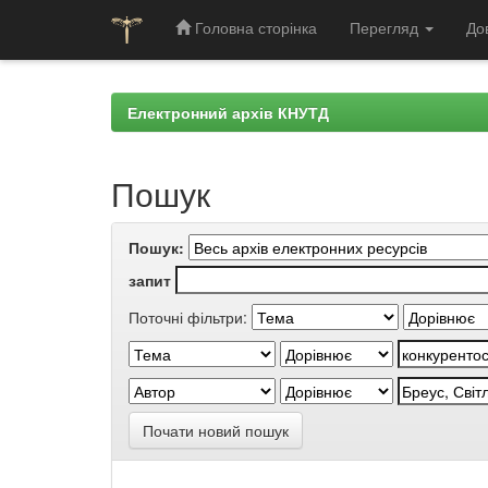
Головна сторінка
Перегляд
До
Skip
navigation
Електронний архів КНУТД
Пошук
Пошук:
запит
Поточні фільтри:
Почати новий пошук