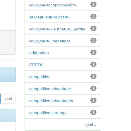
конкурентоспроможність
5
заклади вищої освіти
2
конкурентные преимущества
2
конкурентні переваги
2
adaptation
1
CEFTA
1
competition
1
competitive advantage
1
далі
competitive advantages
1
competitive strategy
1
далі >