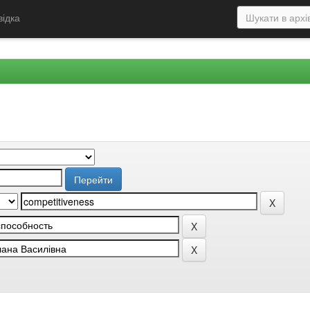
відка