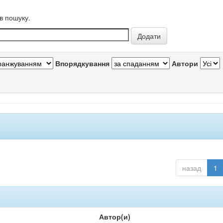
в пошуку.
Впорядкування
Автори
назад
1
Автор(и)