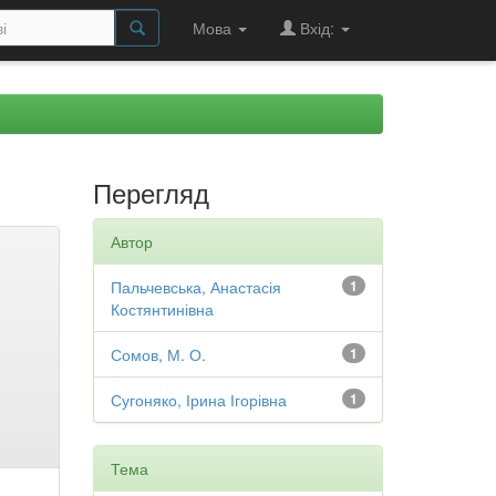
Мова
Вхід:
Перегляд
Автор
Пальчевська, Анастасія
1
Костянтинівна
Сомов, М. О.
1
Сугоняко, Ірина Ігорівна
1
Тема