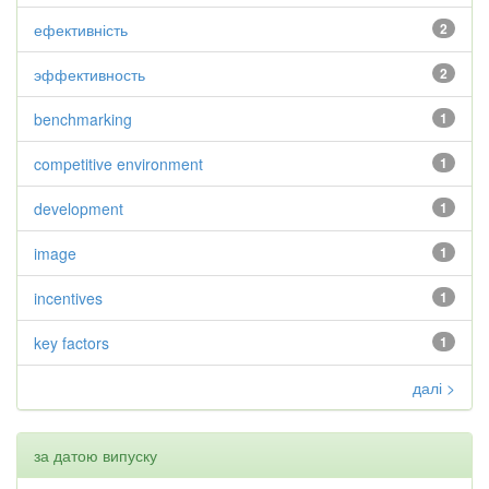
ефективність
2
эффективность
2
benchmarking
1
competitive environment
1
development
1
image
1
incentives
1
key factors
1
далі >
за датою випуску