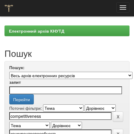
Skip
navigation
Електронний архів КНУТД
Пошук
Пошук:
запит
Поточні фільтри: