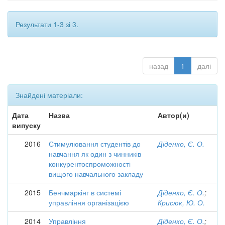
Результати 1-3 зі 3.
назад
1
далі
Знайдені матеріали:
Дата
Назва
Автор(и)
випуску
2016
Стимулювання студентів до
Діденко, Є. О.
навчання як один з чинників
конкурентоспроможності
вищого навчального закладу
2015
Бенчмаркінг в системі
Діденко, Є. О.
;
управління організацією
Крисюк, Ю. О.
2014
Управління
Діденко, Є. О.
;