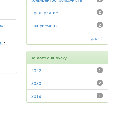
предприятие
2
na
підприємство
2
далі >
B.
;
за датою випуску
2022
1
2020
2
2019
1