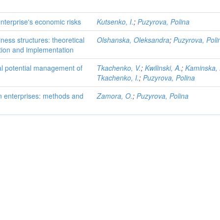
nterprise's economic risks
Kutsenko, I.
;
Puzyrova, Polina
iness structures: theoretical
Olshanska, Oleksandra
;
Puzyrova, Poli
tion and implementation
al potential management of
Tkachenko, V.
;
Kwilinski, A.
;
Kaminska, 
Tkachenko, I.
;
Puzyrova, Polina
n enterprises: methods and
Zamora, O.
;
Puzyrova, Polina