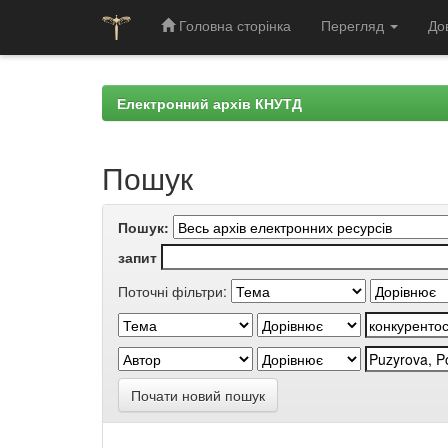
Головна сторінка
Перегляд
До
Skip
navigation
Електронний архів КНУТД
Пошук
Пошук:
запит
Поточні фільтри:
Почати новий пошук