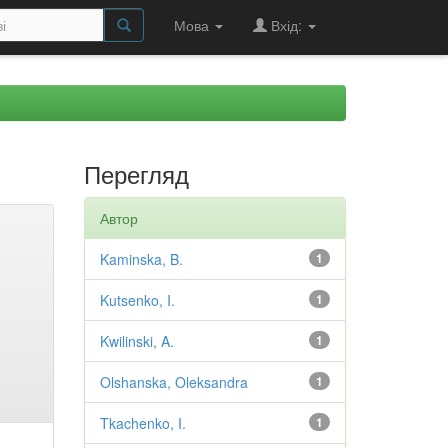
Мова
Вхід:
Перегляд
Автор
Kaminska, B.
1
Kutsenko, I.
1
Kwilinski, A.
1
Olshanska, Oleksandra
1
Tkachenko, I.
1