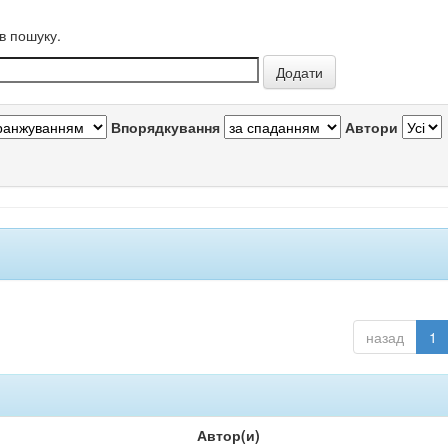
в пошуку.
Впорядкування
Автори
назад
1
Автор(и)