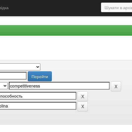
відка