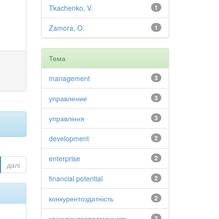
Tkachenko, V.
1
Zamora, O.
1
Тема
management
3
управление
3
управління
3
development
2
enterprise
2
далі
financial potential
2
конкурентоздатність
2
конкурентоспроможність
2