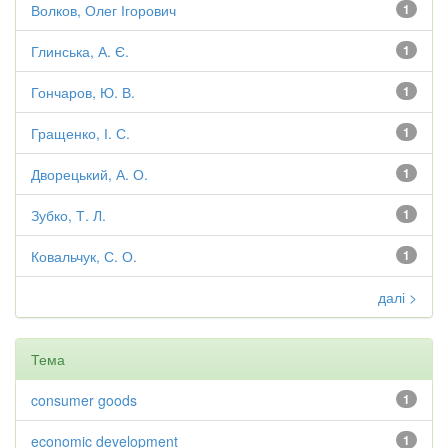
Волков, Олег Ігорович
1
Глинська, А. Є.
1
Гончаров, Ю. В.
1
Гращенко, І. С.
1
Дворецький, А. О.
1
Зубко, Т. Л.
1
Ковальчук, С. О.
1
далі >
Тема
consumer goods
1
economic development
1