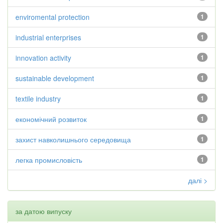
enviromental protection
1
industrial enterprises
1
innovation activity
1
sustainable development
1
textile industry
1
економічний розвиток
1
захист навколишнього середовища
1
легка промисловість
1
далі >
за датою випуску