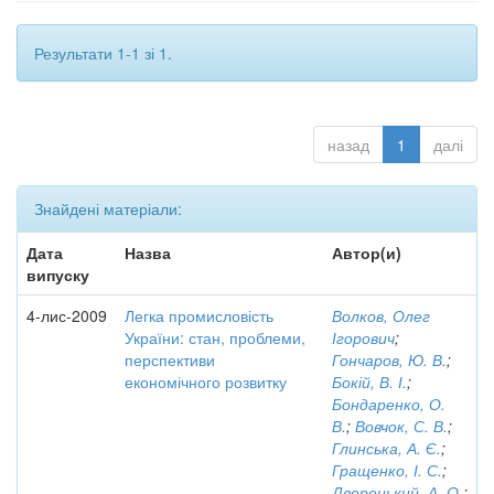
Результати 1-1 зі 1.
назад
1
далі
Знайдені матеріали:
Дата
Назва
Автор(и)
випуску
4-лис-2009
Легка промисловість
Волков, Олег
України: стан, проблеми,
Ігорович
;
перспективи
Гончаров, Ю. В.
;
економічного розвитку
Бокій, В. І.
;
Бондаренко, О.
В.
;
Вовчок, С. В.
;
Глинська, А. Є.
;
Гращенко, І. С.
;
Дворецький, А. О.
;