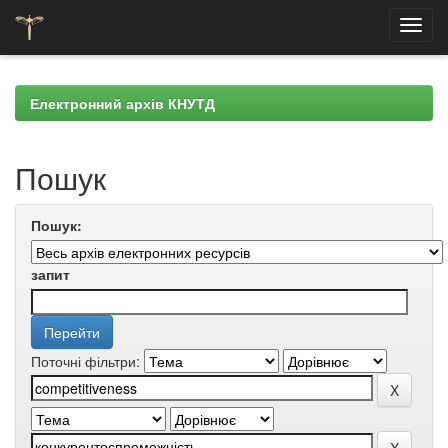
Skip
navigation
Електронний архів КНУТД
Пошук
Пошук:
запит
Поточні фільтри: