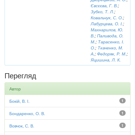
Євсєєва, Г. В.
;
Зубко, Т. Л.
;
Ковальчук, С. О.
;
Лабурцева, О. І.
;
Махнарилов, Ю.
В.
;
Паливода, О.
М.
;
Тарасенко, І.
О.
;
Ткаченко, М.
А.
;
Федоряк, Р. М.
;
Яцишина, Л. К.
Перегляд
Автор
Бокій, В. І.
1
Бондаренко, О. В.
1
Вовчок, С. В.
1