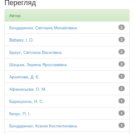
Перегляд
Автор
Бондаренко, Світлана Михайлівна
5
Babaev, I. O.
3
Бреус, Світлана Василівна
2
Шацька, Зорина Ярославівна
2
Архипова, Д. Є.
1
Афанасьєва, О. М.
1
Баришполь, Н. С.
1
Безус, П. І.
1
Бондаренко, Ксенія Костянтинівна
1