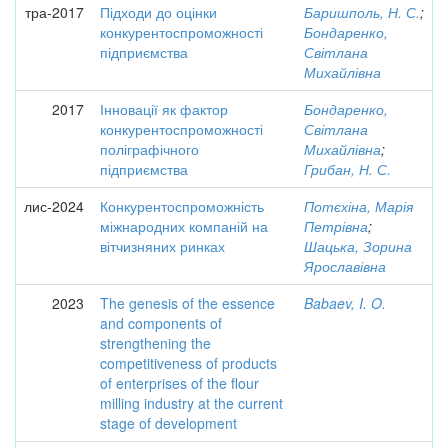
тра-2017
Підходи до оцінки
Баришполь, Н. С.
;
конкурентоспроможності
Бондаренко,
підприємства
Світлана
Михайлівна
2017
Інновації як фактор
Бондаренко,
конкурентоспроможності
Світлана
поліграфічного
Михайлівна
;
підприємства
Грибан, Н. С.
лис-2024
Конкурентоспроможність
Потєхіна, Марія
міжнародних компаній на
Петрівна
;
вітчизняних ринках
Шацька, Зорина
Ярославівна
2023
The genesis of the essence
Babaev, I. O.
and components of
strengthening the
competitiveness of products
of enterprises of the flour
milling industry at the current
stage of development