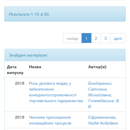
Результати 1-10 зі 30.
назад
1
2
3
далі
Знайдені матеріали:
Дата
Назва
Автор(и)
випуску
2018
Роль ділового іміджу у
Бондаренко,
забезпеченні
Світлана
конкурентоспроможності
Михайлівна
;
торговельного підприємства
Голембівська, В.
В.
2019
Чинники прискорення
Єфременкова,
інноваційних процесів
Надія Андріївна