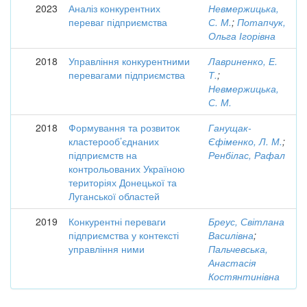
2023
Аналіз конкурентних
Невмержицька,
переваг підприємства
С. М.
;
Потапчук,
Ольга Ігорівна
2018
Управління конкурентними
Лавриненко, Е.
перевагами підприємства
Т.
;
Невмержицька,
С. М.
2018
Формування та розвиток
Ганущак-
кластерооб’єднаних
Єфіменко, Л. М.
;
підприємств на
Ренбілас, Рафал
контрольованих Україною
територіях Донецької та
Луганської областей
2019
Конкурентні переваги
Бреус, Світлана
підприємства у контексті
Василівна
;
управління ними
Пальчевська,
Анастасія
Костянтинівна