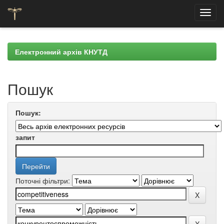
Skip
navigation
Електронний архів КНУТД
Пошук
Пошук:
запит
Поточні фільтри: