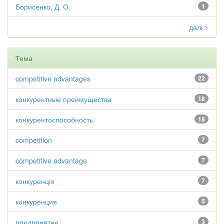
Борисенко, Д. О.
1
далі >
Тема
competitive advantages
22
конкурентные преимущества
18
конкурентоспособность
18
competition
7
competitive advantage
7
конкуренція
7
конкуренция
5
предприятие
3