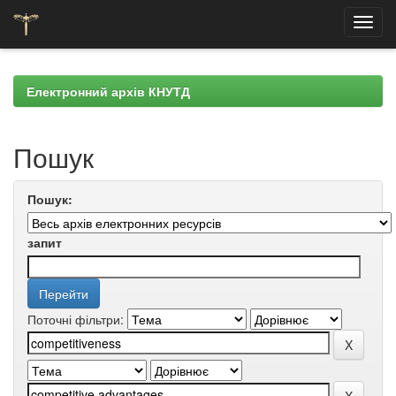
Skip
navigation
Електронний архів КНУТД
Пошук
Пошук:
запит
Поточні фільтри: