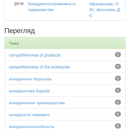
2019
Конкурентоспроможність
Афанасьєва, О.
підприємства
М.
;
Архипова, Д.
Є.
Перегляд
Тема
competitiveness of products
1
competitiveness of the enterprise
1
конкурентна боротьба
1
конкурентная борьба
1
конкурентные преимущества
1
конкурентні переваги
1
конкурентоспособность
1