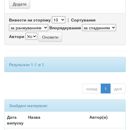
Вивести на сторінку
|
Сортування
Впорядкування
Автори
Результати 1-1 зі 1.
назад
1
далі
Знайдені матеріали:
Дата
Назва
Автор(и)
випуску