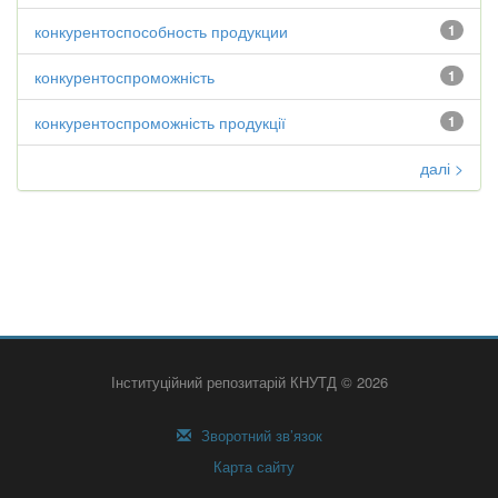
конкурентоспособность продукции
1
конкурентоспроможність
1
конкурентоспроможність продукції
1
далі >
Інституційний репозитарій КНУТД © 2026
Зворотний зв’язок
Карта сайту