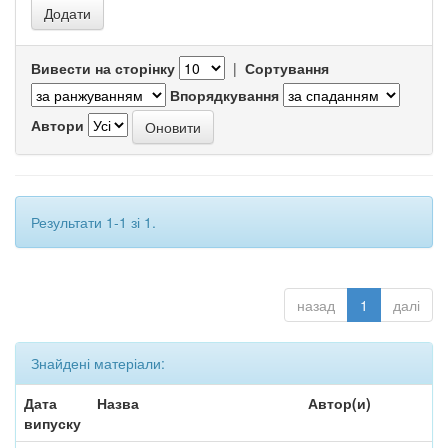
Вивести на сторінку
|
Сортування
Впорядкування
Автори
Результати 1-1 зі 1.
назад
1
далі
Знайдені матеріали:
Дата
Назва
Автор(и)
випуску