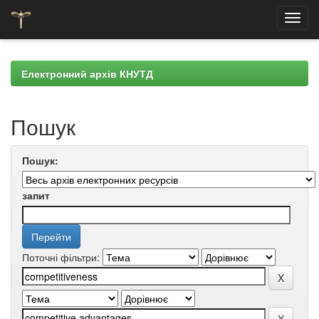
Skip
navigation
Електронний архів КНУТД
Пошук
Пошук:
запит
Поточні фільтри: