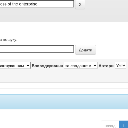
в пошуку.
Впорядкування
Автори
назад
1