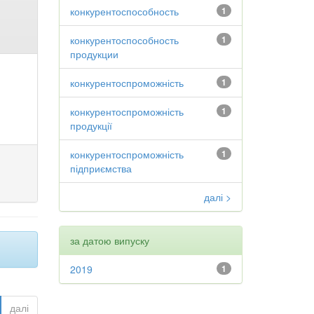
конкурентоспособность
1
конкурентоспособность
1
продукции
конкурентоспроможність
1
конкурентоспроможність
1
продукції
конкурентоспроможність
1
підприємства
далі >
за датою випуску
2019
1
далі