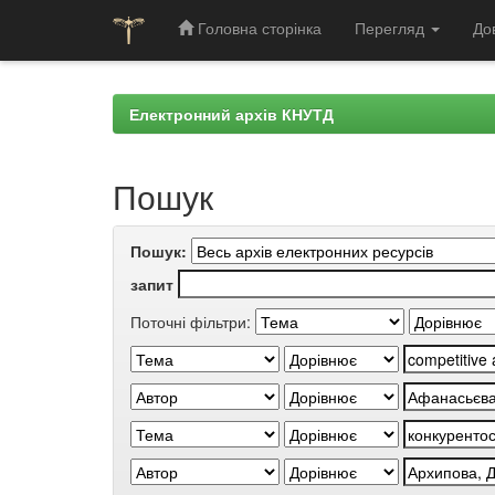
Головна сторінка
Перегляд
До
Skip
navigation
Електронний архів КНУТД
Пошук
Пошук:
запит
Поточні фільтри: