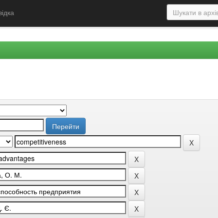
відка