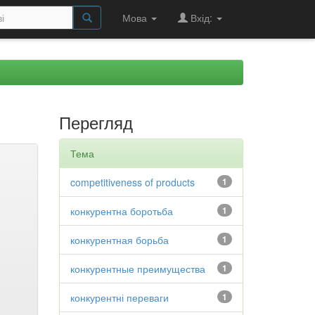
Мова
Вхід:
Перегляд
Тема
competitiveness of products
1
конкурентна боротьба
1
конкурентная борьба
1
конкурентные преимущества
1
конкурентні переваги
1