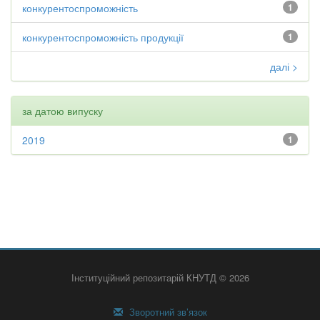
конкурентоспроможність
1
конкурентоспроможність продукції
1
далі >
за датою випуску
2019
1
Інституційний репозитарій КНУТД © 2026
Зворотний зв’язок