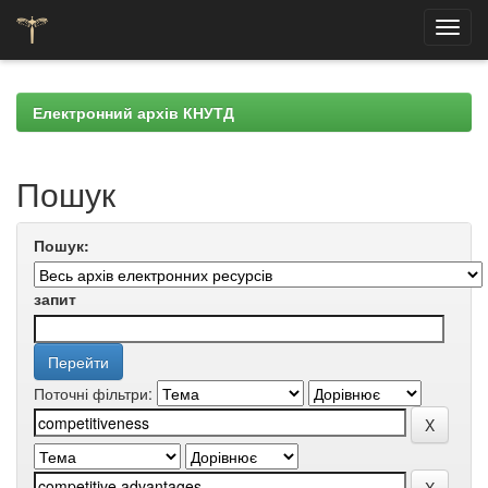
Skip
navigation
Електронний архів КНУТД
Пошук
Пошук:
запит
Поточні фільтри: