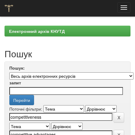
Skip
navigation
Електронний архів КНУТД
Пошук
Пошук:
запит
Поточні фільтри: