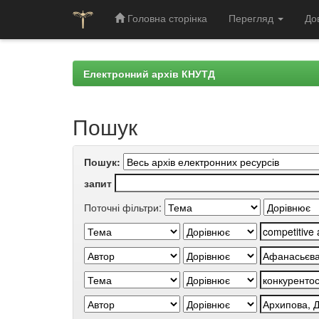
Головна сторінка
Перегляд
До
Skip
navigation
Електронний архів КНУТД
Пошук
Пошук:
запит
Поточні фільтри: