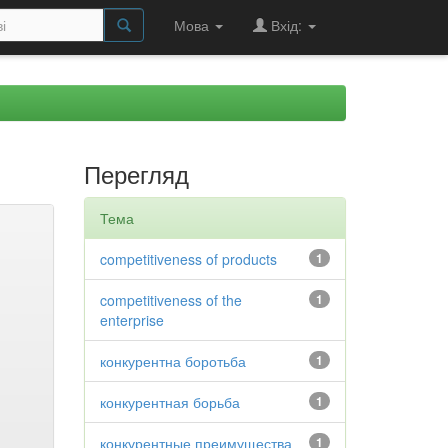
Мова
Вхід:
Перегляд
Тема
competitiveness of products
1
competitiveness of the
1
enterprise
конкурентна боротьба
1
конкурентная борьба
1
конкурентные преимущества
1