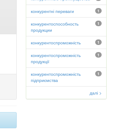
конкурентні переваги
1
конкурентоспособность
1
продукции
конкурентоспроможність
1
конкурентоспроможність
1
продукції
конкурентоспроможність
1
підприємства
далі >