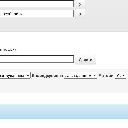
в пошуку.
Впорядкування
Автори