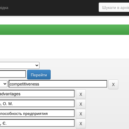
відка