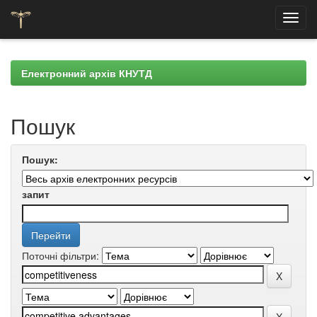
Skip
navigation
Електронний архів КНУТД
Пошук
Пошук:
запит
Поточні фільтри: