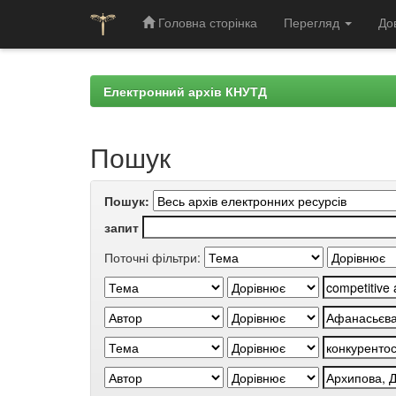
Головна сторінка
Перегляд
До
Skip
navigation
Електронний архів КНУТД
Пошук
Пошук:
запит
Поточні фільтри: