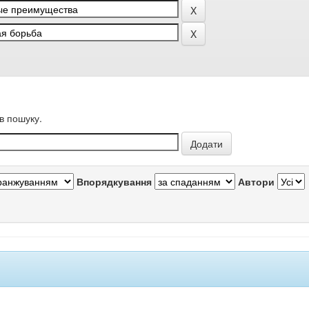
в пошуку.
Впорядкування
Автори