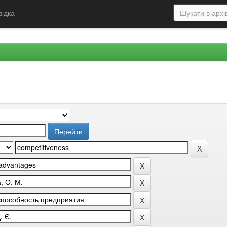
відка