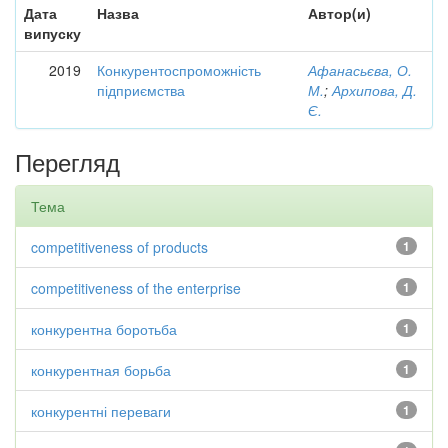
Дата
Назва
Автор(и)
випуску
2019
Конкурентоспроможність
Афанасьєва, О.
підприємства
М.
;
Архипова, Д.
Є.
Перегляд
Тема
competitiveness of products
1
competitiveness of the enterprise
1
конкурентна боротьба
1
конкурентная борьба
1
конкурентні переваги
1