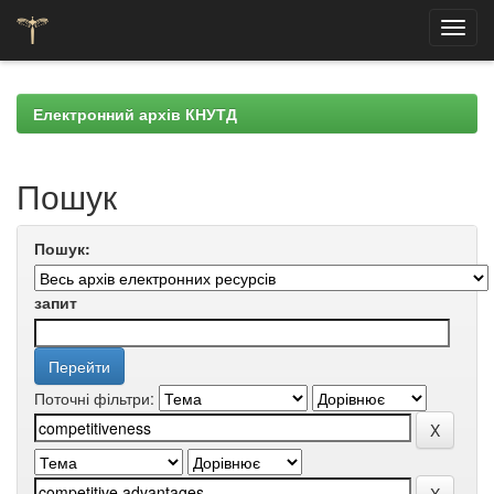
Skip
navigation
Електронний архів КНУТД
Пошук
Пошук:
запит
Поточні фільтри: