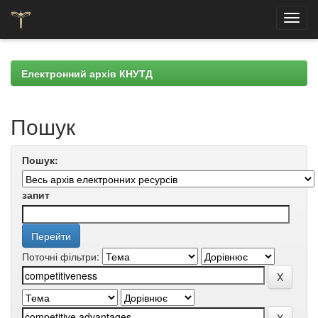
Skip
navigation
Електронний архів КНУТД
Пошук
Пошук:
запит
Поточні фільтри: