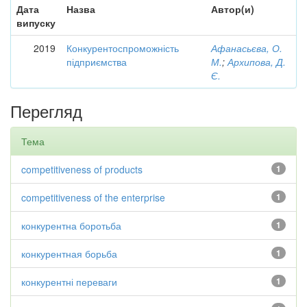
Дата
Назва
Автор(и)
випуску
2019
Конкурентоспроможність
Афанасьєва, О.
підприємства
М.
;
Архипова, Д.
Є.
Перегляд
Тема
competitiveness of products
1
competitiveness of the enterprise
1
конкурентна боротьба
1
конкурентная борьба
1
конкурентні переваги
1