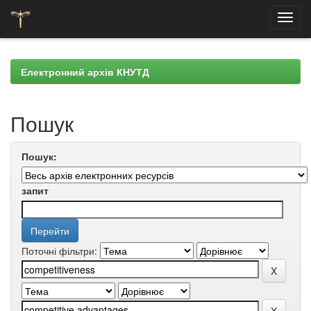
Skip
navigation
Електронний архів КНУТД
Пошук
Пошук:
запит
Поточні фільтри: