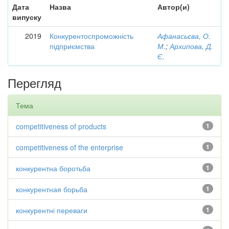
Дата
Назва
Автор(и)
випуску
2019
Конкурентоспроможність
Афанасьєва, О.
підприємства
М.
;
Архипова, Д.
Є.
Перегляд
Тема
competitiveness of products
1
competitiveness of the enterprise
1
конкурентна боротьба
1
конкурентная борьба
1
конкурентні переваги
1