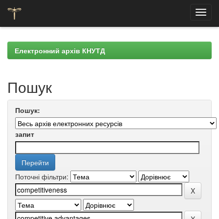
Skip
navigation
Електронний архів КНУТД
Пошук
Пошук:
запит
Поточні фільтри: