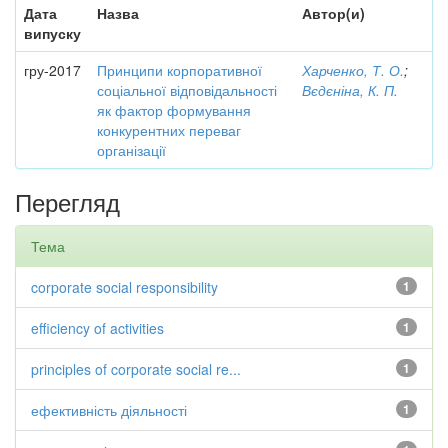
Дата
Назва
Автор(и)
випуску
гру-2017
Принципи корпоративної
Харченко, Т. О.
;
соціальної відповідальності
Вєдєніна, К. П.
як фактор формування
конкурентних переваг
організації
Перегляд
Тема
corporate social responsibility
1
efficiency of activities
1
principles of corporate social re...
1
ефективність діяльності
1