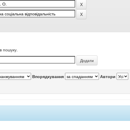
в пошуку.
Впорядкування
Автори