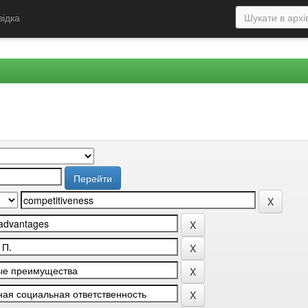
відка