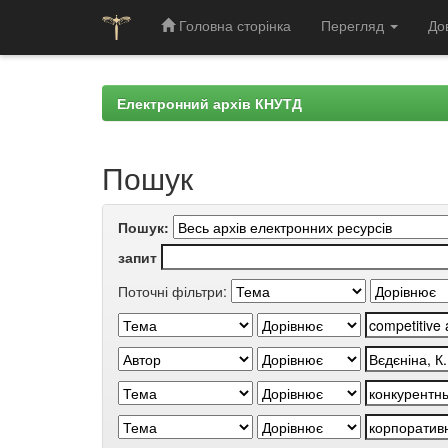
Головна сторінка
Перегляд
До
Skip
navigation
Електронний архів КНУТД
Пошук
Пошук:
запит
Поточні фільтри: