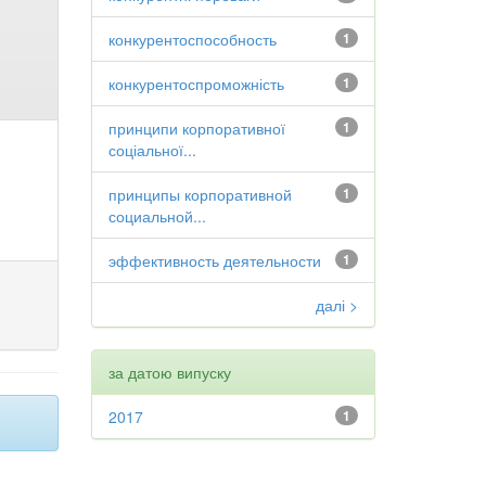
конкурентоспособность
1
конкурентоспроможність
1
принципи корпоративної
1
соціальної...
принципы корпоративной
1
социальной...
эффективность деятельности
1
далі >
за датою випуску
2017
1