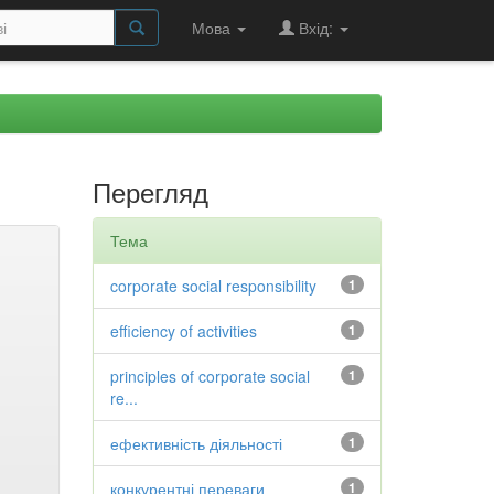
Мова
Вхід:
Перегляд
Тема
corporate social responsibility
1
efficiency of activities
1
principles of corporate social
1
re...
ефективність діяльності
1
конкурентні переваги
1