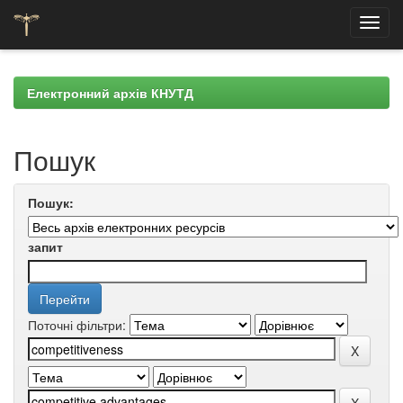
Skip
navigation
Електронний архів КНУТД
Пошук
Пошук:
запит
Поточні фільтри: