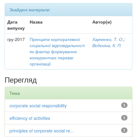
Знайдені матеріали:
Дата
Назва
Автор(и)
випуску
гру-2017
Принципи корпоративної
Харченко, Т. О.
;
соціальної відповідальності
Вєдєніна, К. П.
як фактор формування
конкурентних переваг
організації
Перегляд
Тема
corporate social responsibility
1
efficiency of activities
1
principles of corporate social re...
1