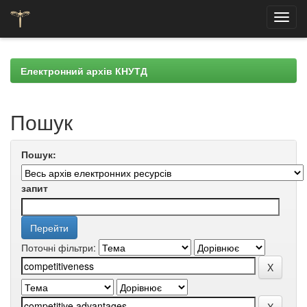
Skip
navigation
Електронний архів КНУТД
Пошук
Пошук:
запит
Поточні фільтри: