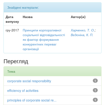
Знайдені матеріали:
Дата
Назва
Автор(и)
випуску
гру-2017
Принципи корпоративної
Харченко, Т. О.
;
соціальної відповідальності
Вєдєніна, К. П.
як фактор формування
конкурентних переваг
організації
Перегляд
Тема
corporate social responsibility
1
efficiency of activities
1
principles of corporate social re...
1