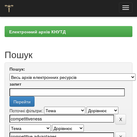
Skip
navigation
Електронний архів КНУТД
Пошук
Пошук:
запит
Поточні фільтри: