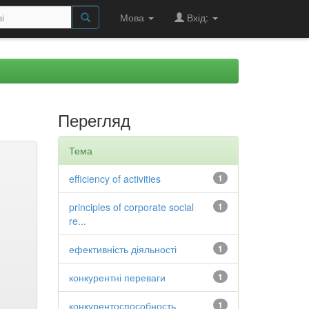
Мова
Вхід:
Перегляд
Тема
efficiency of activities
1
principles of corporate social
1
re...
ефективність діяльності
1
конкурентні переваги
1
конкурентоспособность
1