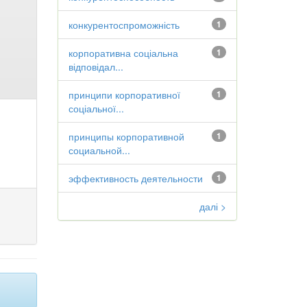
конкурентоспроможність
1
корпоративна соціальна
1
відповідал...
принципи корпоративної
1
соціальної...
принципы корпоративной
1
социальной...
эффективность деятельности
1
далі >