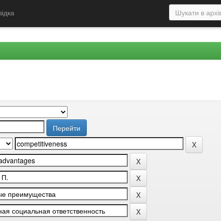
відка