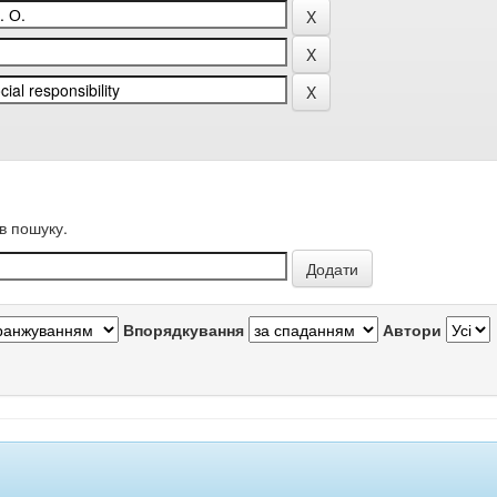
в пошуку.
Впорядкування
Автори