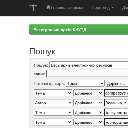
Головна сторінка
Перегляд
До
Skip
navigation
Електронний архів КНУТД
Пошук
Пошук:
запит
Поточні фільтри: