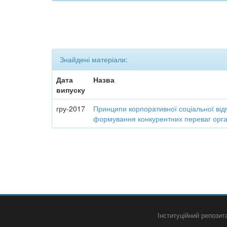
Знайдені матеріали:
Дата
Назва
випуску
гру-2017
Принципи корпоративної соціальної від
формування конкурентних переваг орган
Інституційний репози