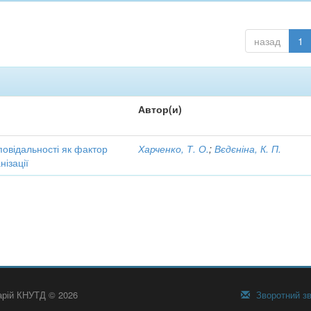
назад
1
Автор(и)
повідальності як фактор
Харченко, Т. О.
;
Вєдєніна, К. П.
ізації
тарій КНУТД © 2026
Зворотний зв