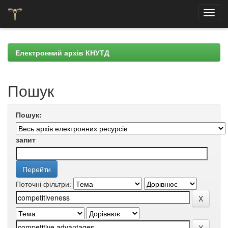
Skip
navigation
Електронний архів КНУТД
Пошук
Пошук:
запит
Поточні фільтри: