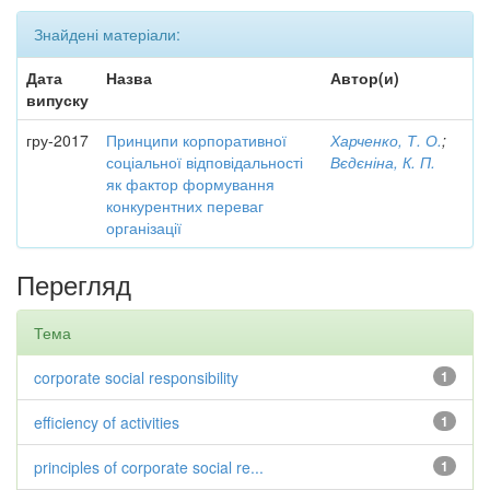
Знайдені матеріали:
Дата
Назва
Автор(и)
випуску
гру-2017
Принципи корпоративної
Харченко, Т. О.
;
соціальної відповідальності
Вєдєніна, К. П.
як фактор формування
конкурентних переваг
організації
Перегляд
Тема
corporate social responsibility
1
efficiency of activities
1
principles of corporate social re...
1