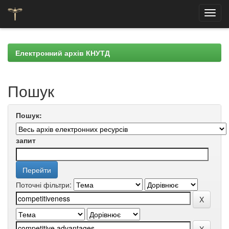
Skip
navigation
Електронний архів КНУТД
Пошук
Пошук:
запит
Поточні фільтри: