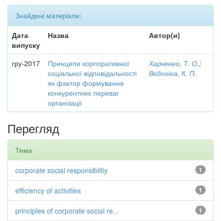
Знайдені матеріали:
Дата
Назва
Автор(и)
випуску
гру-2017
Принципи корпоративної
Харченко, Т. О.
;
соціальної відповідальності
Вєдєніна, К. П.
як фактор формування
конкурентних переваг
організації
Перегляд
Тема
corporate social responsibility
1
efficiency of activities
1
principles of corporate social re...
1