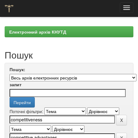
Skip
navigation
Електронний архів КНУТД
Пошук
Пошук:
запит
Поточні фільтри: