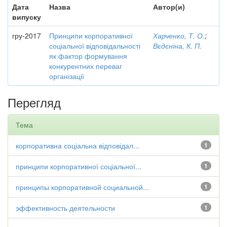
Дата
Назва
Автор(и)
випуску
гру-2017
Принципи корпоративної
Харченко, Т. О.
;
соціальної відповідальності
Вєдєніна, К. П.
як фактор формування
конкурентних переваг
організації
Перегляд
Тема
корпоративна соціальна відповідал...
1
принципи корпоративної соціальної...
1
принципы корпоративной социальной...
1
эффективность деятельности
1