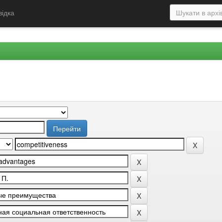
відка