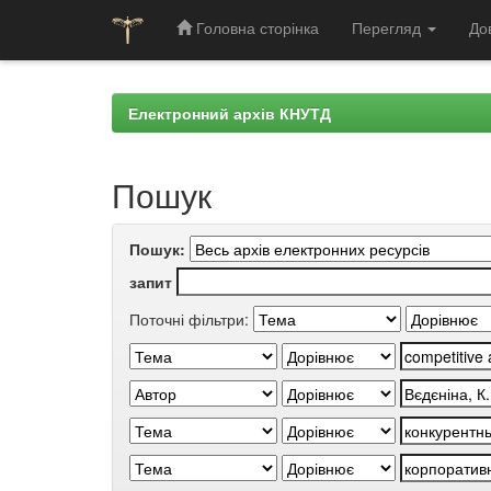
Головна сторінка
Перегляд
До
Skip
navigation
Електронний архів КНУТД
Пошук
Пошук:
запит
Поточні фільтри: