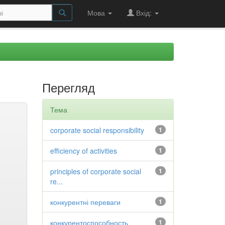
Мова
Вхід:
Перегляд
Тема
corporate social responsibility
1
efficiency of activities
1
principles of corporate social
1
re...
конкурентні переваги
1
конкурентоспособность
1