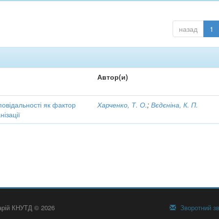
назад
1
Автор(и)
повідальності як фактор
Харченко, Т. О.
;
Вєдєніна, К. П.
ізації
тарій КНУТД © 2026
Зворотний зв