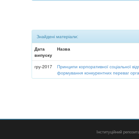
Знайдені матеріали:
Дата
Назва
випуску
гру-2017
Принципи корпоративної соціальної від
формування конкурентних переваг орган
Інституційний репози