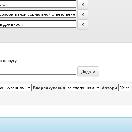
в пошуку.
Впорядкування
Автори