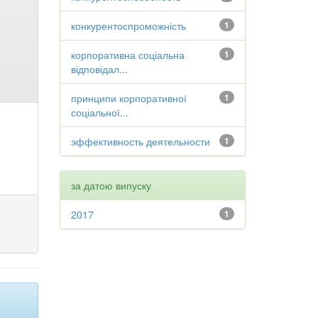
конкурентоспроможність
1
корпоративна соціальна
1
відповідал...
принципи корпоративної
1
соціальної...
эффективность деятельности
1
за датою випуску
2017
1