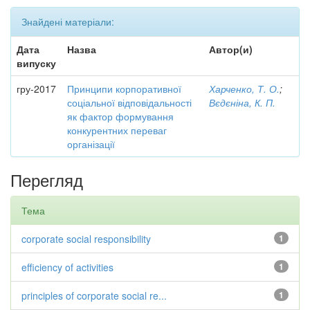
Знайдені матеріали:
Дата
Назва
Автор(и)
випуску
гру-2017
Принципи корпоративної
Харченко, Т. О.
;
соціальної відповідальності
Вєдєніна, К. П.
як фактор формування
конкурентних переваг
організації
Перегляд
Тема
corporate social responsibility
1
efficiency of activities
1
principles of corporate social re...
1