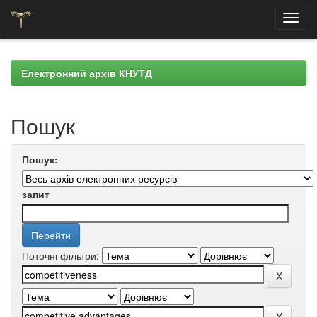
Skip
navigation
Електронний архів КНУТД
Пошук
Пошук:
запит
Поточні фільтри: