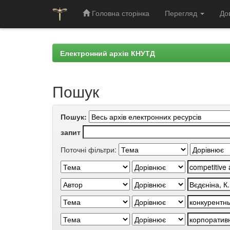
Головна сторінка
Перегляд
До
Skip
navigation
Електронний архів КНУТД
Пошук
Пошук:
запит
Поточні фільтри: