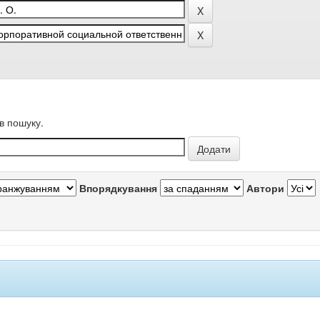
в пошуку.
Впорядкування
Автори