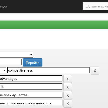
відка