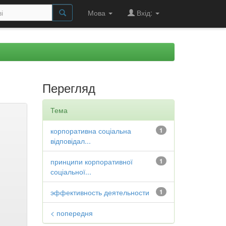
Мова
Вхід:
Перегляд
Тема
корпоративна соціальна
1
відповідал...
принципи корпоративної
1
соціальної...
эффективность деятельности
1
< попередня