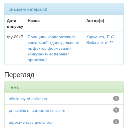
Знайдені матеріали:
Дата
Назва
Автор(и)
випуску
гру-2017
Принципи корпоративної
Харченко, Т. О.
;
соціальної відповідальності
Вєдєніна, К. П.
як фактор формування
конкурентних переваг
організації
Перегляд
Тема
efficiency of activities
1
principles of corporate social re...
1
ефективність діяльності
1