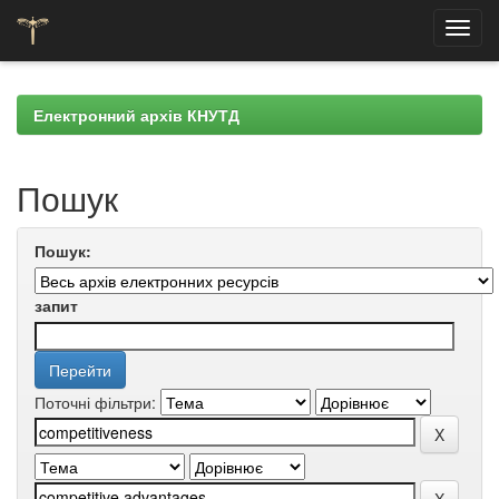
Skip
navigation
Електронний архів КНУТД
Пошук
Пошук:
запит
Поточні фільтри: