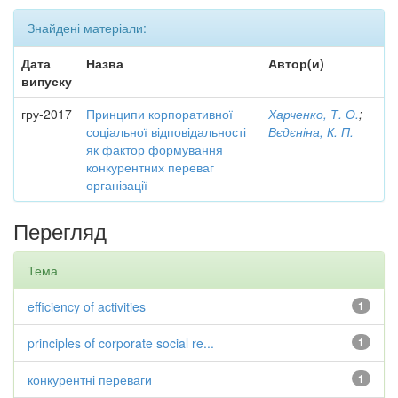
Знайдені матеріали:
Дата
Назва
Автор(и)
випуску
гру-2017
Принципи корпоративної
Харченко, Т. О.
;
соціальної відповідальності
Вєдєніна, К. П.
як фактор формування
конкурентних переваг
організації
Перегляд
Тема
efficiency of activities
1
principles of corporate social re...
1
конкурентні переваги
1