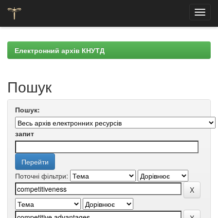
Skip
navigation
Електронний архів КНУТД
Пошук
Пошук:
запит
Поточні фільтри: