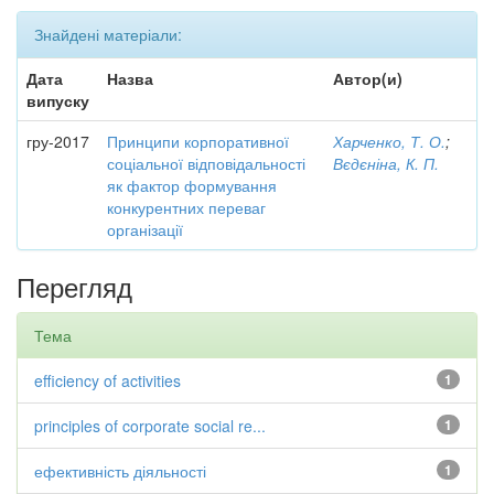
Знайдені матеріали:
Дата
Назва
Автор(и)
випуску
гру-2017
Принципи корпоративної
Харченко, Т. О.
;
соціальної відповідальності
Вєдєніна, К. П.
як фактор формування
конкурентних переваг
організації
Перегляд
Тема
efficiency of activities
1
principles of corporate social re...
1
ефективність діяльності
1