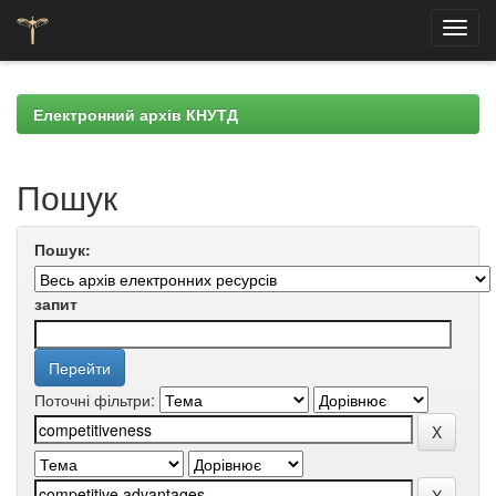
Skip
navigation
Електронний архів КНУТД
Пошук
Пошук:
запит
Поточні фільтри: