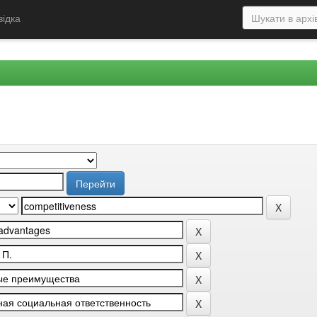
відка