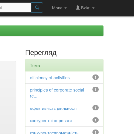
Мова
Вхід:
Перегляд
Тема
efficiency of activities
1
principles of corporate social
1
re...
ефективність діяльності
1
конкурентні переваги
1
конкурентоспроможність
1