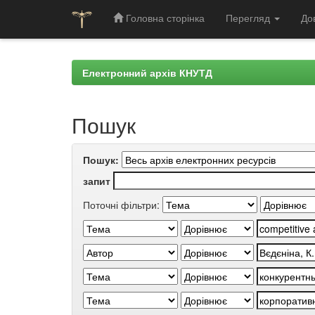
Головна сторінка
Перегляд
До
Skip
navigation
Електронний архів КНУТД
Пошук
Пошук:
запит
Поточні фільтри: