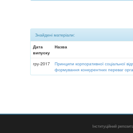
Знайдені матеріали:
Дата
Назва
випуску
гру-2017
Принципи корпоративної соціальної від
формування конкурентних переваг орган
Інституційний репози