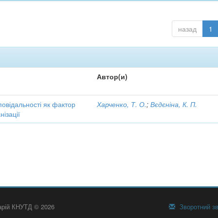
назад
1
Автор(и)
повідальності як фактор
Харченко, Т. О.
;
Вєдєніна, К. П.
ізації
тарій КНУТД © 2026
Зворотний зв