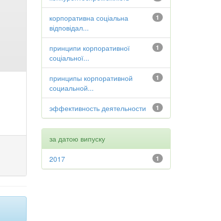
корпоративна соціальна
1
відповідал...
принципи корпоративної
1
соціальної...
принципы корпоративной
1
социальной...
эффективность деятельности
1
за датою випуску
2017
1