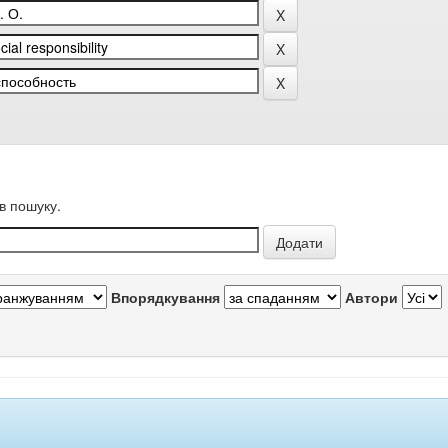
в пошуку.
Впорядкування
Автори