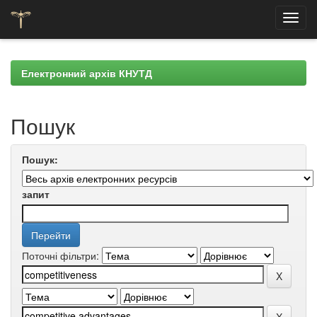
Skip
navigation
Електронний архів КНУТД
Пошук
Пошук:
запит
Поточні фільтри: