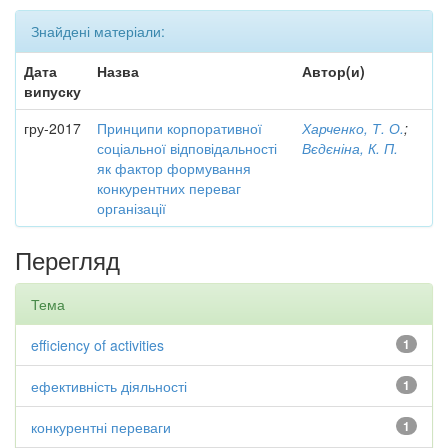
Знайдені матеріали:
Дата
Назва
Автор(и)
випуску
гру-2017
Принципи корпоративної
Харченко, Т. О.
;
соціальної відповідальності
Вєдєніна, К. П.
як фактор формування
конкурентних переваг
організації
Перегляд
Тема
efficiency of activities
1
ефективність діяльності
1
конкурентні переваги
1