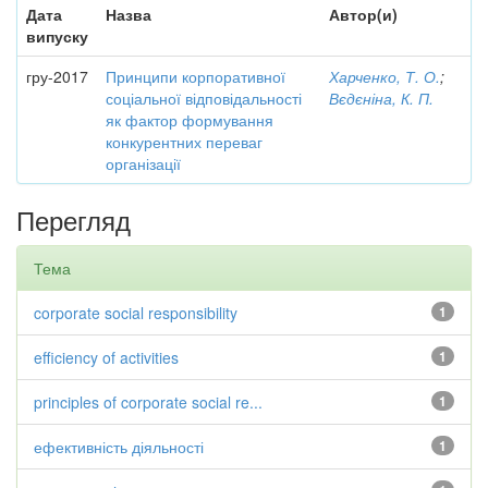
Дата
Назва
Автор(и)
випуску
гру-2017
Принципи корпоративної
Харченко, Т. О.
;
соціальної відповідальності
Вєдєніна, К. П.
як фактор формування
конкурентних переваг
організації
Перегляд
Тема
corporate social responsibility
1
efficiency of activities
1
principles of corporate social re...
1
ефективність діяльності
1