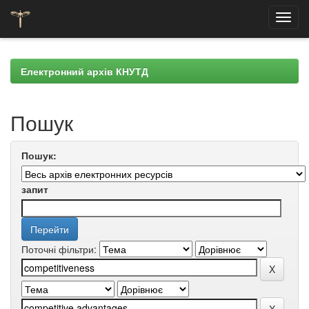
Skip
navigation
Електронний архів КНУТД
Пошук
Пошук:
запит
Поточні фільтри: