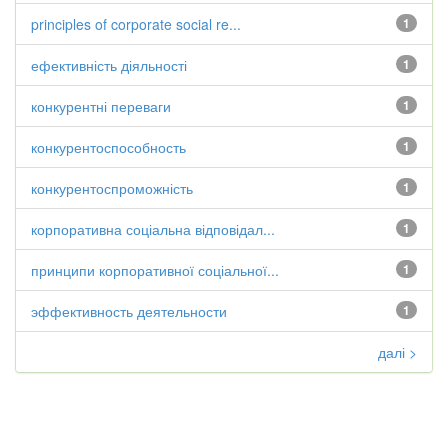
principles of corporate social re...
1
ефективність діяльності
1
конкурентні переваги
1
конкурентоспособность
1
конкурентоспроможність
1
корпоративна соціальна відповідал...
1
принципи корпоративної соціальної...
1
эффективность деятельности
1
далі >