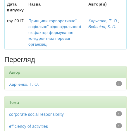
Дата
Назва
Автор(и)
випуску
гру-2017
Принципи корпоративної
Харченко, Т. О.
;
соціальної відповідальності
Вєдєніна, К. П.
як фактор формування
конкурентних переваг
організації
Перегляд
Автор
Харченко, Т. О.
1
Тема
corporate social responsibility
1
efficiency of activities
1