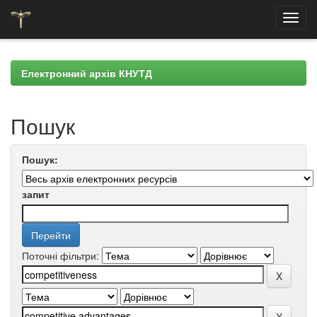
Skip
navigation
Електронний архів КНУТД
Пошук
Пошук:
запит
Поточні фільтри: