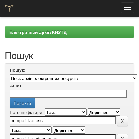
Skip
navigation
Електронний архів КНУТД
Пошук
Пошук:
запит
Поточні фільтри: