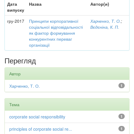
Дата
Назва
Автор(и)
випуску
гру-2017
Принципи корпоративної
Харченко, Т. О.
;
соціальної відповідальності
Вєдєніна, К. П.
як фактор формування
конкурентних переваг
організації
Перегляд
Автор
Харченко, Т. О.
1
Тема
corporate social responsibility
1
principles of corporate social re...
1